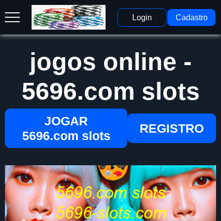
Login
Cadastro
jogos online -
5696.com slots
JOGAR
REGISTRO
5696.com slots